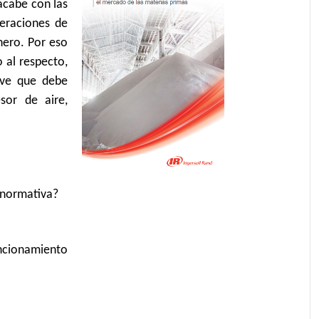
acabe con las
peraciones de
nero. Por eso
 al respecto,
ave que debe
or de aire,
 normativa?
uncionamiento