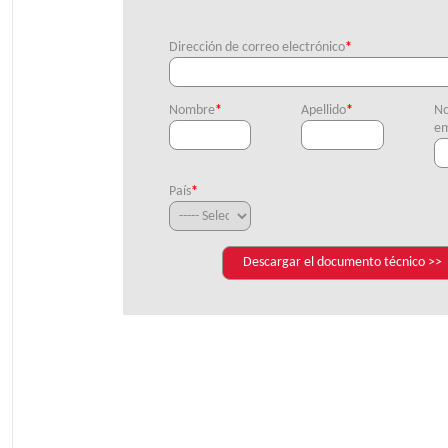
Dirección de correo electrónico
*
Nombre
*
Apellido
*
No
em
País
*