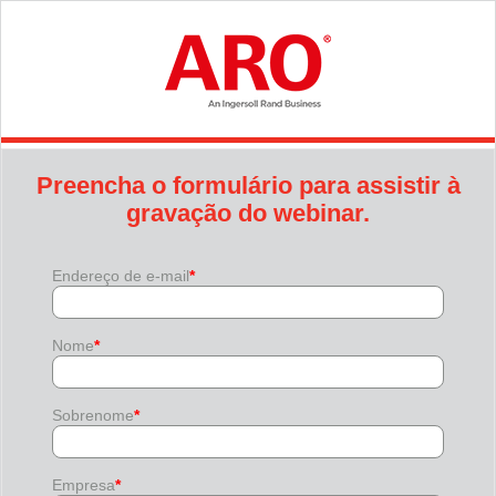
Preencha o formulário para assistir à
gravação do webinar.
Endereço de e-mail
*
Nome
*
Sobrenome
*
Empresa
*